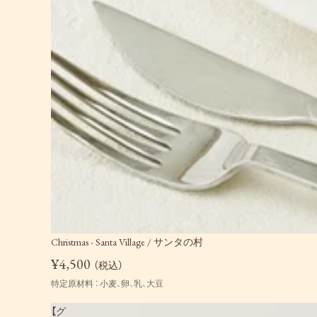
SOLD OUT
Christmas - Santa Village / サンタの村
¥4,500
（税込）
特定原材料 ： 小麦、卵、乳、大豆
【グ