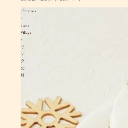
Christmas
-
Santa
Village
/
サ
ン
タ
の
村