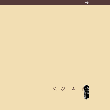
カー
ト内
の合
計商
品
数: 0