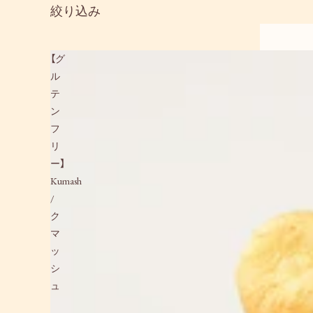
絞り込み
【グ
ル
テ
ン
フ
リ
ー】
Kumash
/
ク
マ
ッ
シ
ュ