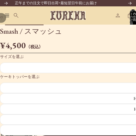
コンテンツにスキップ
正午までの注文で即日出荷・最短翌日午前にお届け
カー
ト内
の合
/
7
計商
品
商品情報にスキップ
数: 0
Smash / スマッシュ
¥4,500
（税込）
サイズを選ぶ
ケーキトッパーを選ぶ
H
H
数量を
数量を